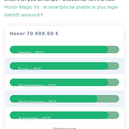
Honor Magic Vs : le smartphone pliable le plus léger
bientôt annoncé
!
Honor 70
499.90 €
Design -
90%
Écran -
90%
Photographie -
90%
Performances -
80%
Autonomie -
90%
Globalement