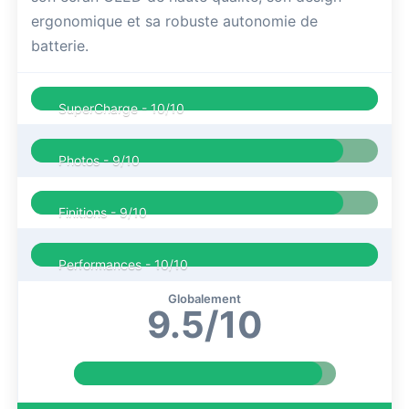
ergonomique et sa robuste autonomie de
batterie.
SuperCharge -
10/10
Photos -
9/10
Finitions -
9/10
Performances -
10/10
Globalement
9.5/10