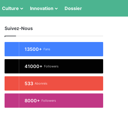
Switch skin
Rechercher
Culture
Innovation
Dossier
Suivez-Nous
13500+
Fans
41000+
Followers
533
Abonnés
8000+
Followers