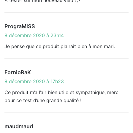
A tester sur mon nouveau vélo 🙂
:
d
PrograMISS
i
8 décembre 2020 à 23h14
t
Je pense que ce produit plairait bien à mon mari.
:
d
FornioRaK
i
8 décembre 2020 à 17h23
t
Ce produit m’a l’air bien utile et sympathique, merci
pour ce test d’une grande qualité !
:
d
maudmaud