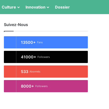
Switch skin
Rechercher
Culture
Innovation
Dossier
Suivez-Nous
13500+
Fans
41000+
Followers
533
Abonnés
8000+
Followers