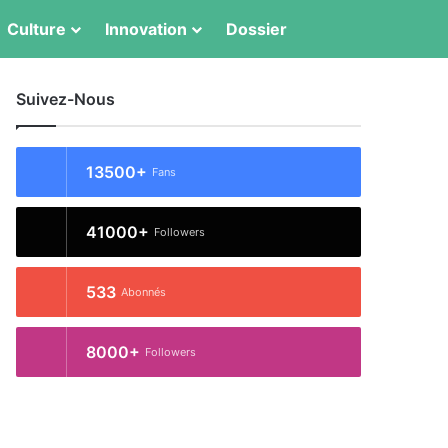
Switch skin
Rechercher
Culture
Innovation
Dossier
Suivez-Nous
13500+
Fans
41000+
Followers
533
Abonnés
8000+
Followers