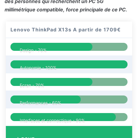
des personnes qui recherchent un PC 5G
millimétrique compatible, force principale de ce PC.
Lenovo ThinkPad X13s
A partir de 1709€
Design -
70%
Autonomie -
100%
Ecran -
70%
Performances -
60%
Interfaces et connectique -
90%