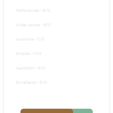
Performances -
8/10
Niveau sonore -
9/10
Autonomie -
7/10
Entretien -
7/10
Application -
6/10
Surveillance -
5/10
Globalement
7.3/10