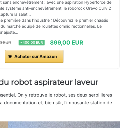
t sans enchevêtrement : avec une aspiration Hyperforce de
le système anti-enchevêtrement, le roborock Qrevo Curv 2
apture la salet...
ne première dans l'industrie : Découvrez le premier châssis
du marché équipé de roulettes omnidirectionnelles. Le
r ajuste...
899,00 EUR
00 EUR
−400,00 EUR
Acheter sur Amazon
du robot aspirateur laveur
sentiel. On y retrouve le robot, ses deux serpillières
a documentation et, bien sûr, l’imposante station de