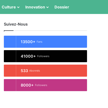
Switch skin
Rechercher
Culture
Innovation
Dossier
Suivez-Nous
13500+
Fans
41000+
Followers
533
Abonnés
8000+
Followers