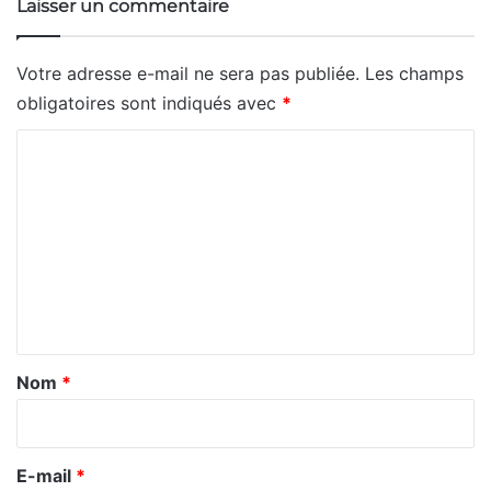
Laisser un commentaire
Votre adresse e-mail ne sera pas publiée.
Les champs
obligatoires sont indiqués avec
*
C
o
m
m
e
n
t
a
Nom
*
i
r
e
E-mail
*