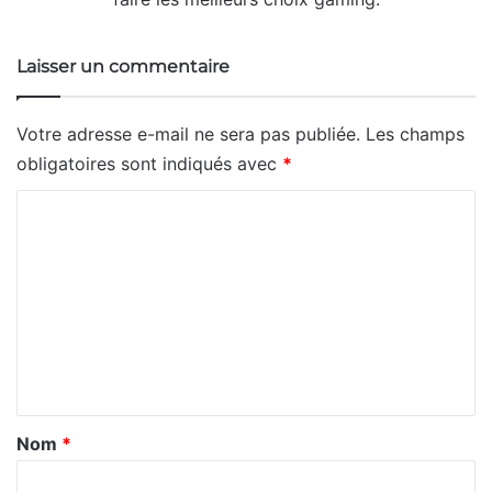
Laisser un commentaire
Votre adresse e-mail ne sera pas publiée.
Les champs
obligatoires sont indiqués avec
*
C
o
m
m
e
n
t
a
Nom
*
i