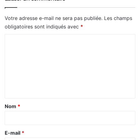
Votre adresse e-mail ne sera pas publiée.
Les champs
obligatoires sont indiqués avec
*
C
o
m
m
e
n
t
a
Nom
*
i
r
e
E-mail
*