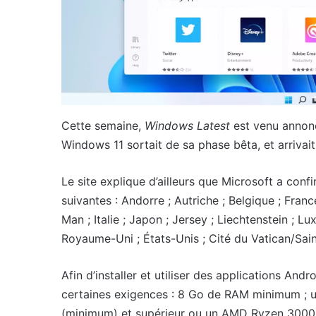
Cette semaine,
Windows Latest
est venu annonc
Windows 11 sortait de sa phase bêta, et arrivai
Le site explique d’ailleurs que Microsoft a conf
suivantes : Andorre ; Autriche ; Belgique ; France
Man ; Italie ; Japon ; Jersey ; Liechtenstein ; 
Royaume-Uni ; États-Unis ; Cité du Vatican/Sain
Afin d’installer et utiliser des applications And
certaines exigences : 8 Go de RAM minimum ; un
(minimum) et supérieur ou un AMD Ryzen 3000 ; 