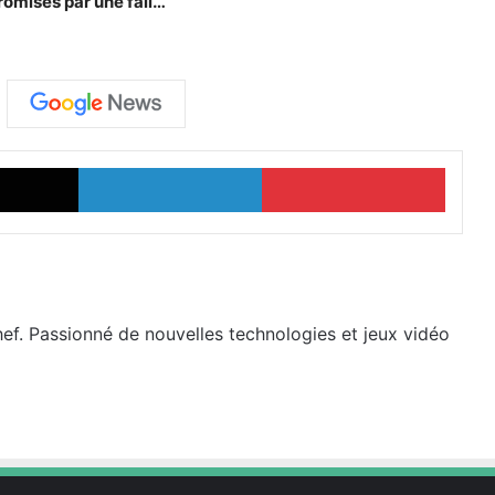
omises par une faille
X
Linkedin
Pinter
hef. Passionné de nouvelles technologies et jeux vidéo