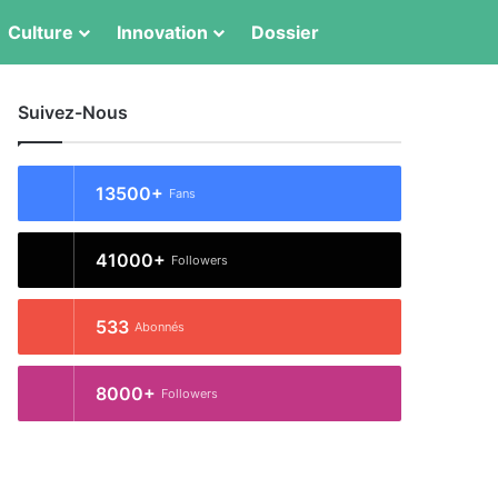
Switch skin
Rechercher
Culture
Innovation
Dossier
Suivez-Nous
13500+
Fans
41000+
Followers
533
Abonnés
8000+
Followers