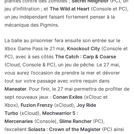
plantes contre des zombies ;
Secret Neighbor
(PC), un
jeu d’infiltration ; et
The Wild at Heart
(Console et PC),
un jeu indépendant faisant fortement penser à la
mécanique des Pigmins.
La balle au prisonnier fera ensuite son entrée sur le
Xbox Game Pass le 21 mai,
Knockout City
(Console et
PC), avec à ses côtés
The Catch : Carp & Coarse
(Cloud, Console & PC), un jeu de pêche. Le 27 mai,
vous aurez l’occasion de prendre la mer et dévorer
tout sur votre passage avec votre requin dans
Maneater
. Pour finir, le 27 mai permettra de profiter de
sept nouveaux jeux :
Conan Exiles
(xClouc et
Xbox),
Fuzion Frenzy
(xCloud),
Joy Ride
Turbo
(xCloud),
Mechwarrior 5 :
Mercenaries
(Console),
Slime Rancher
(PC),
l’excellent
Solasta : Crown of the Magister
(PC) ainsi