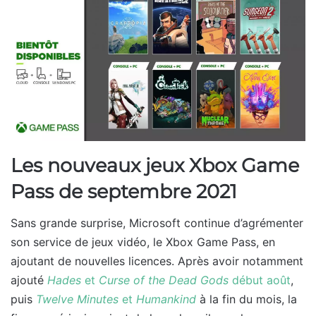
Les nouveaux jeux Xbox Game
Pass de septembre 2021
Sans grande surprise, Microsoft continue d’agrémenter
son service de jeux vidéo, le Xbox Game Pass, en
ajoutant de nouvelles licences. Après avoir notamment
ajouté
Hades
et
Curse of the Dead Gods
début août
,
puis
Twelve Minutes
et
Humankind
à la fin du mois, la