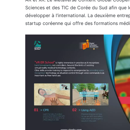
Sciences et des TIC de Corée du Sud afin que l
développer à l’international. La deuxième entr
startup coréenne qui offre des formations médi