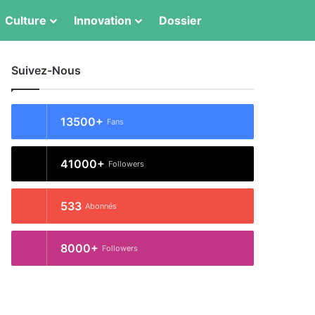
Switch skin
Rechercher
Culture
Innovation
Dossier
Suivez-Nous
13500+
Fans
41000+
Followers
533
Abonnés
8000+
Followers