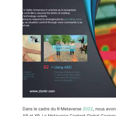
Dans le cadre du K-Metaverse
2022
, nous avon
AR et XR. Le Metaverse Content Global Cooperat