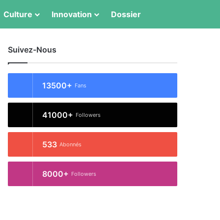
Switch skin
Rechercher
Culture
Innovation
Dossier
Suivez-Nous
13500+
Fans
41000+
Followers
533
Abonnés
8000+
Followers