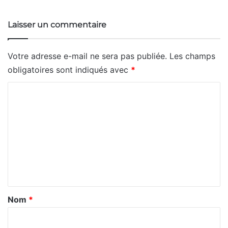
Laisser un commentaire
Votre adresse e-mail ne sera pas publiée.
Les champs
obligatoires sont indiqués avec
*
C
o
m
m
e
n
t
a
Nom
*
i
r