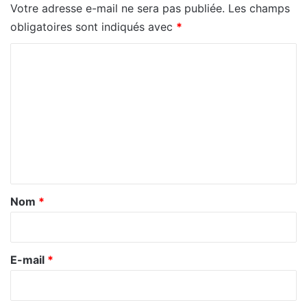
Votre adresse e-mail ne sera pas publiée.
Les champs
obligatoires sont indiqués avec
*
C
o
m
m
e
n
t
a
Nom
*
i
r
e
E-mail
*
*