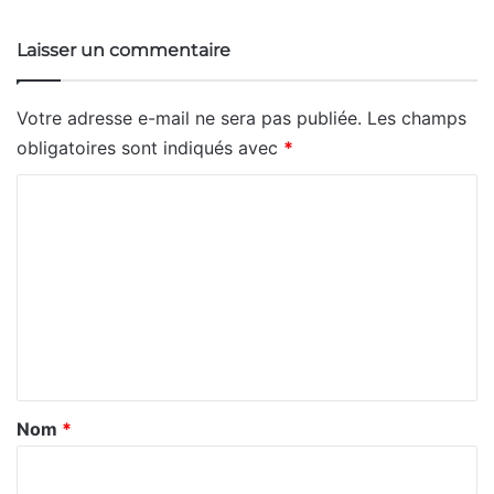
Laisser un commentaire
Votre adresse e-mail ne sera pas publiée.
Les champs
obligatoires sont indiqués avec
*
C
o
m
m
e
n
t
a
Nom
*
i
r