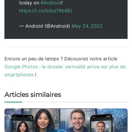
today on
#Android
!
https://t.co/bGulTKb9EI
— Android (@Android)
May 24, 2022
Encore un peu de temps ? Découvrez notre article
Google Photos : le dossier verrouillé arrive sur plus de
smartphones
!
Articles similaires