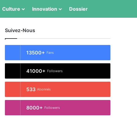
Switch skin
Rechercher
Culture
Innovation
Dossier
Suivez-Nous
13500+
Fans
41000+
Followers
533
Abonnés
8000+
Followers