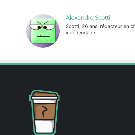
Alexandre Scotti
Scotti, 26 ans, rédacteur en c
indépendants.
X
Linkedin