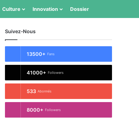
Switch skin
Rechercher
Culture
Innovation
Dossier
Suivez-Nous
13500+
Fans
41000+
Followers
533
Abonnés
8000+
Followers