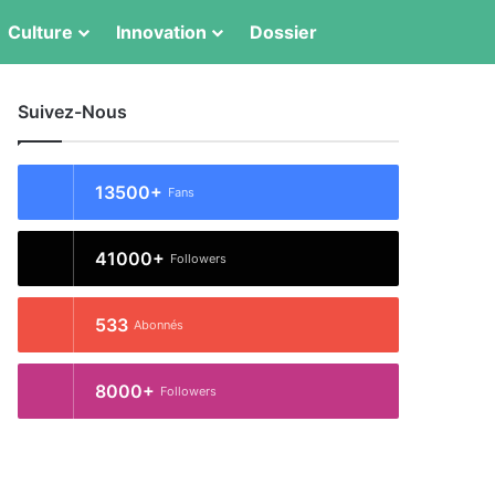
Switch skin
Rechercher
Culture
Innovation
Dossier
Suivez-Nous
13500+
Fans
41000+
Followers
533
Abonnés
8000+
Followers