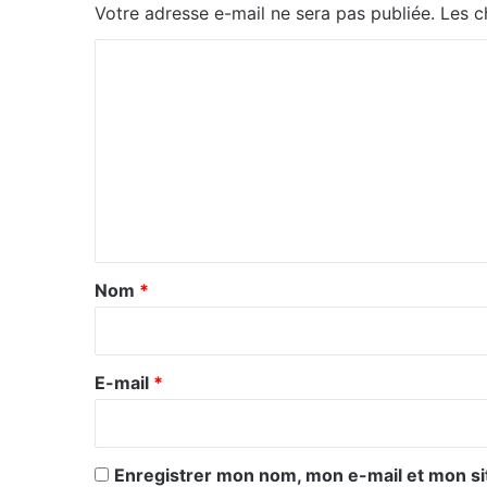
Votre adresse e-mail ne sera pas publiée.
Les c
C
o
m
m
e
n
t
a
Nom
*
i
r
e
E-mail
*
*
Enregistrer mon nom, mon e-mail et mon si