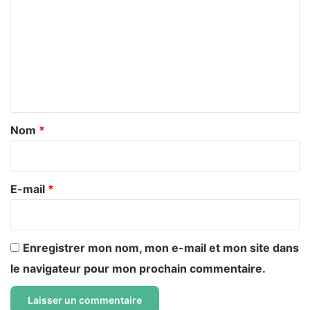
o
m
m
e
n
t
a
Nom
*
i
r
e
E-mail
*
*
Enregistrer mon nom, mon e-mail et mon site dans
le navigateur pour mon prochain commentaire.