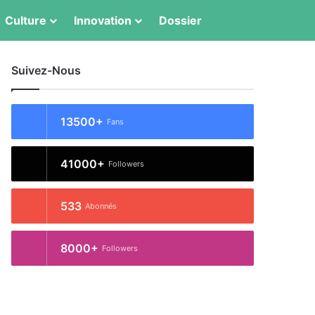
Switch skin
Rechercher
Culture
Innovation
Dossier
Suivez-Nous
13500+
Fans
41000+
Followers
533
Abonnés
8000+
Followers