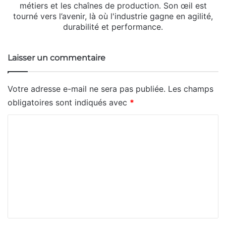
métiers et les chaînes de production. Son œil est
tourné vers l’avenir, là où l'industrie gagne en agilité,
durabilité et performance.
Laisser un commentaire
Votre adresse e-mail ne sera pas publiée.
Les champs
obligatoires sont indiqués avec
*
C
o
m
m
e
n
t