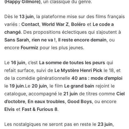
(Happy Gilmore)
, un classique du genre.
Dès le
13 juin
, la plateforme mise sur des films français
variés :
Contact
,
World War Z
,
Boléro
et
Le code a
changé
. Des propositions éclectiques qui s’ajoutent à
Sans Sarah, rien ne va !
,
Il reste encore demain
, ou
encore
Fourmiz
pour les plus jeunes.
Le
16 juin
, c’est
La somme de toutes les peurs
qui
refait surface, suivi de
Le Mystère Henri Pick
le 18, et
de la comédie générationnelle
40 ans : mode d’emploi
le
19 juin
.Le
20 juin
, le film
Le grand bain
rejoint le
catalogue, accompagné le
21 juin
de titres comme
Ciel
d’octobre
,
En eaux troubles
,
Good Boys
, ou encore
Elvis
et
Fast & Furious 8
.
Les nostalgiques ne seront pas en reste le
23 juin
,