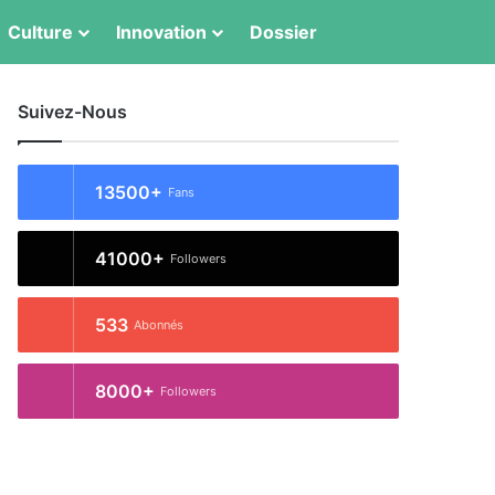
Switch skin
Rechercher
Culture
Innovation
Dossier
Suivez-Nous
13500+
Fans
41000+
Followers
533
Abonnés
8000+
Followers