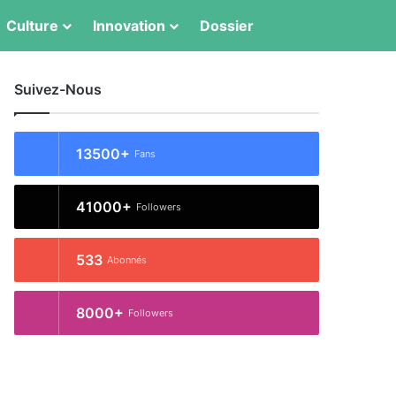
Switch skin
Rechercher
Culture
Innovation
Dossier
Suivez-Nous
13500+
Fans
41000+
Followers
533
Abonnés
8000+
Followers