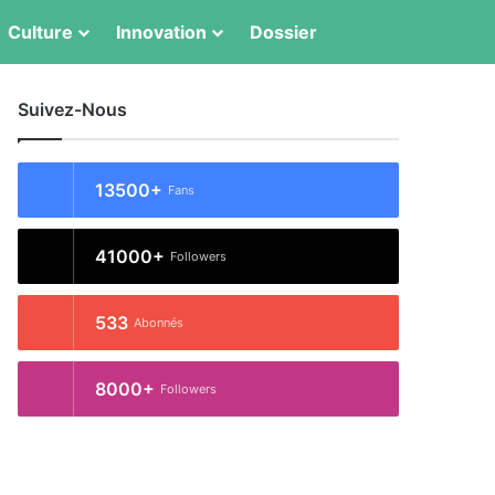
Switch skin
Rechercher
Culture
Innovation
Dossier
Suivez-Nous
13500+
Fans
41000+
Followers
533
Abonnés
8000+
Followers