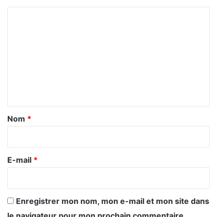
C
o
m
m
e
n
t
a
Nom
*
i
r
e
E-mail
*
*
Enregistrer mon nom, mon e-mail et mon site dans
le navigateur pour mon prochain commentaire.