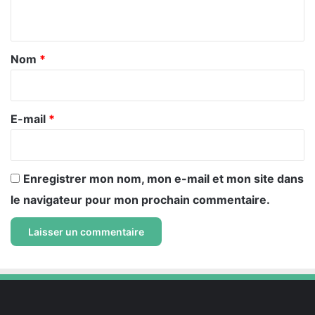
n
t
a
Nom
*
i
r
e
E-mail
*
*
Enregistrer mon nom, mon e-mail et mon site dans
le navigateur pour mon prochain commentaire.