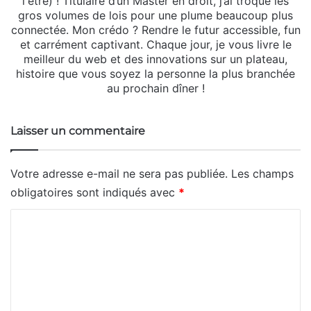
l'être) ! Titulaire d’un Master en droit, j’ai troqué les
gros volumes de lois pour une plume beaucoup plus
connectée. Mon crédo ? Rendre le futur accessible, fun
et carrément captivant. Chaque jour, je vous livre le
meilleur du web et des innovations sur un plateau,
histoire que vous soyez la personne la plus branchée
au prochain dîner !
Laisser un commentaire
Votre adresse e-mail ne sera pas publiée.
Les champs
obligatoires sont indiqués avec
*
C
o
m
m
e