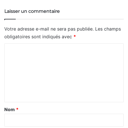
Laisser un commentaire
Votre adresse e-mail ne sera pas publiée.
Les champs
obligatoires sont indiqués avec
*
C
o
m
m
e
n
t
a
Nom
*
i
r