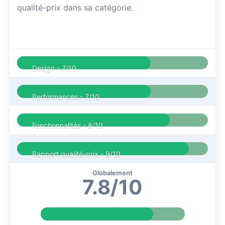
qualité-prix dans sa catégorie.
Design -
7/10
Performances -
7/10
Fonctionnalités -
8/10
Rapport qualité-prix -
9/10
Globalement
7.8/10