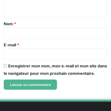
e
n
t
a
Nom
*
i
r
e
E-mail
*
*
Enregistrer mon nom, mon e-mail et mon site dans
le navigateur pour mon prochain commentaire.