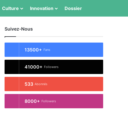
Switch skin
Rechercher
Culture
Innovation
Dossier
Suivez-Nous
13500+
Fans
41000+
Followers
533
Abonnés
8000+
Followers