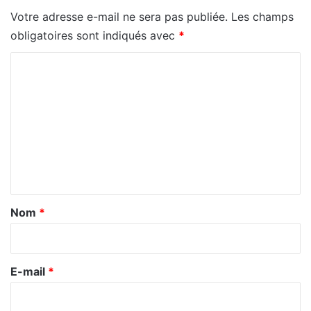
Votre adresse e-mail ne sera pas publiée.
Les champs
obligatoires sont indiqués avec
*
C
o
m
m
e
n
t
a
Nom
*
i
r
e
E-mail
*
*