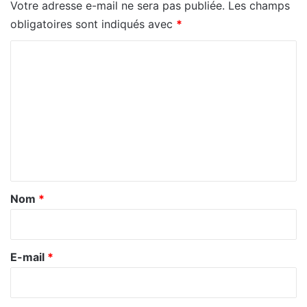
Votre adresse e-mail ne sera pas publiée.
Les champs
obligatoires sont indiqués avec
*
C
o
m
m
e
n
t
a
Nom
*
i
r
e
E-mail
*
*