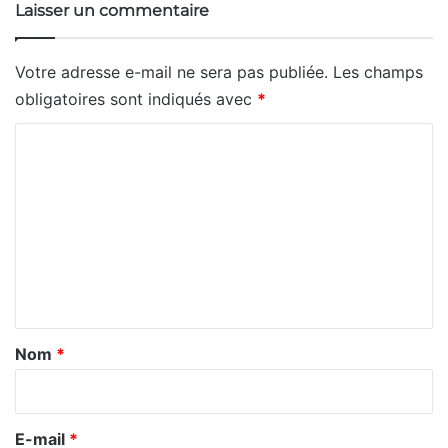
Laisser un commentaire
Votre adresse e-mail ne sera pas publiée.
Les champs
obligatoires sont indiqués avec
*
C
o
m
m
e
n
t
a
Nom
*
i
r
e
E-mail
*