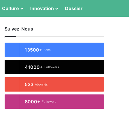
Switch skin
Rechercher
Culture
Innovation
Dossier
Suivez-Nous
13500+
Fans
41000+
Followers
533
Abonnés
8000+
Followers