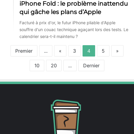
iPhone Fold : le problème inattendu
qui gâche les plans d’Apple
Facturé à prix d'or, le futur iPhone pliable d'Apple
souffre d'un couac technique agaçant lors des tests. Le
calendrier sera-t-il maintenu ?
Premier
...
«
3
4
5
»
10
20
...
Dernier