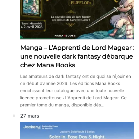
Manga – L’Apprenti de Lord Magear :
une nouvelle dark fantasy débarque
chez Mana Books
Les amateurs de dark fantasy ont de quoi se réjouir en
ce début d’année 2026. Les éditions Mana Books
enrichissent leur catalogue avec une toute nouvelle
licence prometteuse : L’Apprenti de Lord Magear. Ce
premier tome du manga, disponible dès…
27 mars