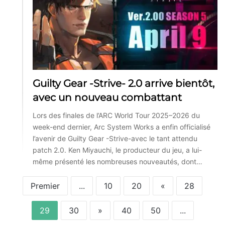
Guilty Gear -Strive- 2.0 arrive bientôt,
avec un nouveau combattant
Lors des finales de l’ARC World Tour 2025–2026 du
week-end dernier, Arc System Works a enfin officialisé
l’avenir de Guilty Gear -Strive-avec le tant attendu
patch 2.0. Ken Miyauchi, le producteur du jeu, a lui-
même présenté les nombreuses nouveautés, dont…
Premier
...
10
20
«
28
29
30
»
40
50
...