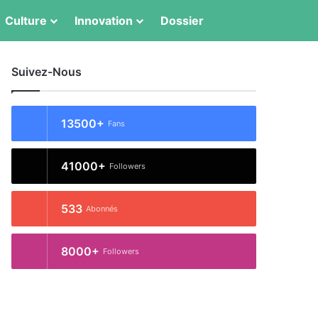
Culture
Innovation
Dossier
Switch skin
Rechercher
Suivez-Nous
13500+
Fans
41000+
Followers
533
Abonnés
8000+
Followers