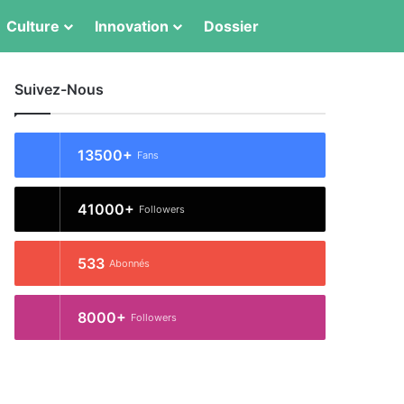
Culture
Innovation
Dossier
Switch skin
Rechercher
Suivez-Nous
13500+
Fans
41000+
Followers
533
Abonnés
8000+
Followers