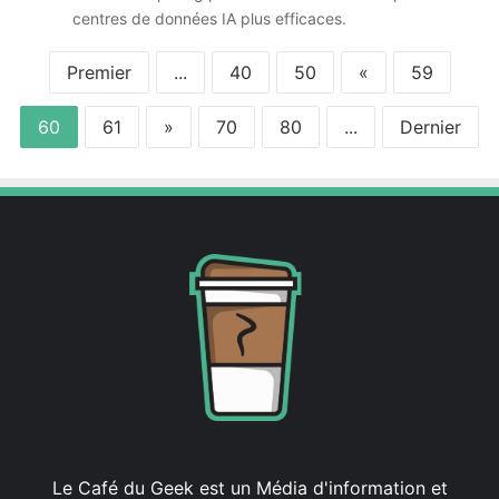
centres de données IA plus efficaces.
Premier
...
40
50
«
59
60
61
»
70
80
...
Dernier
Le Café du Geek est un Média d'information et