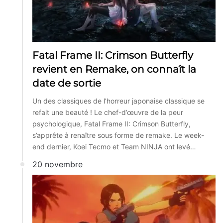
Fatal Frame II: Crimson Butterfly
revient en Remake, on connaît la
date de sortie
Un des classiques de l’horreur japonaise classique se
refait une beauté ! Le chef-d’œuvre de la peur
psychologique, Fatal Frame II: Crimson Butterfly,
s’apprête à renaître sous forme de remake. Le week-
end dernier, Koei Tecmo et Team NINJA ont levé…
20 novembre