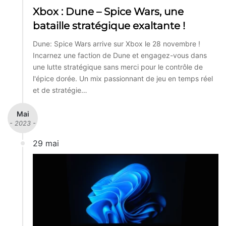
Xbox : Dune – Spice Wars, une
bataille stratégique exaltante !
Dune: Spice Wars arrive sur Xbox le 28 novembre !
Incarnez une faction de Dune et engagez-vous dans
une lutte stratégique sans merci pour le contrôle de
l'épice dorée. Un mix passionnant de jeu en temps réel
et de stratégie…
Mai
- 2023 -
29 mai