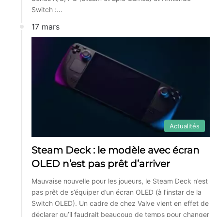
Switch :…
17 mars
Actualités
Steam Deck : le modèle avec écran
OLED n’est pas prêt d’arriver
Mauvaise nouvelle pour les joueurs, le Steam Deck n’est
pas prêt de s’équiper d’un écran OLED (à l’instar de la
Switch OLED). Un cadre de chez Valve vient en effet de
déclarer qu’il faudrait beaucoup de temps pour changer