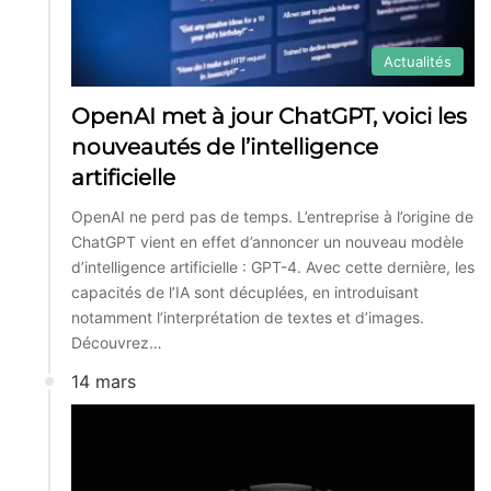
Actualités
OpenAI met à jour ChatGPT, voici les
nouveautés de l’intelligence
artificielle
OpenAI ne perd pas de temps. L’entreprise à l’origine de
ChatGPT vient en effet d’annoncer un nouveau modèle
d’intelligence artificielle : GPT-4. Avec cette dernière, les
capacités de l’IA sont décuplées, en introduisant
notamment l’interprétation de textes et d’images.
Découvrez…
14 mars