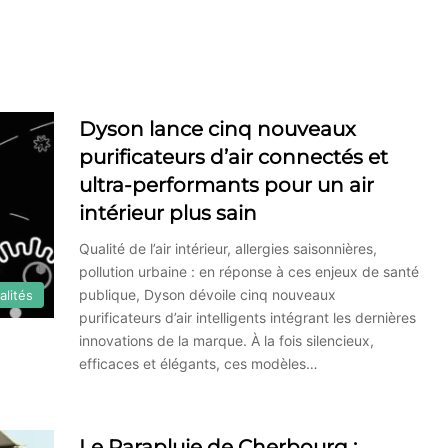
Dyson lance cinq nouveaux
purificateurs d’air connectés et
ultra-performants pour un air
intérieur plus sain
Qualité de l’air intérieur, allergies saisonnières,
pollution urbaine : en réponse à ces enjeux de santé
publique, Dyson dévoile cinq nouveaux
alités
purificateurs d’air intelligents intégrant les dernières
innovations de la marque. À la fois silencieux,
efficaces et élégants, ces modèles…
Le Parapluie de Cherbourg :