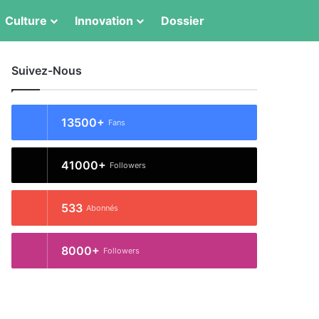
Culture
Innovation
Dossier
Switch skin
Rechercher
Suivez-Nous
13500+
Fans
41000+
Followers
533
Abonnés
8000+
Followers