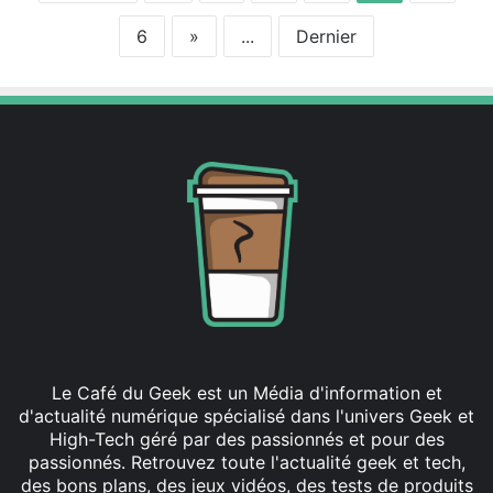
e
c
m
t
6
»
...
Dernier
e
à
i
p
l
r
l
i
e
x
u
c
r
o
c
m
l
p
a
é
v
t
i
i
e
t
r
i
d
f
Le Café du Geek est un Média d'information et
e
d'actualité numérique spécialisé dans l'univers Geek et
s
High-Tech géré par des passionnés et pour des
m
passionnés. Retrouvez toute l'actualité geek et tech,
o
des bons plans, des jeux vidéos, des tests de produits
i