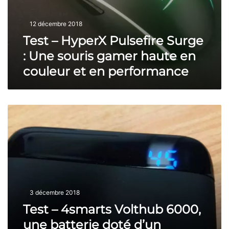
l
a
a
s
t
g
12 décembre 2018
e
i
r
f
Test – HyperX Pulsefire Surge
o
e
i
n
s
: Une souris gamer haute en
r
d
s
e
couleur et en performance
’
i
S
a
f
u
c
!
r
c
T
g
u
e
e
e
s
:
i
t
U
l
–
n
e
4
e
s
s
s
t
m
o
h
3 décembre 2018
a
u
é
r
Test – 4smarts Volthub 6000,
r
t
t
i
i
une batterie doté d’un
s