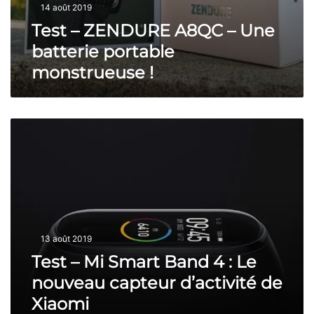
14 août 2019
C
l
–
Test – ZENDURE A8QC – Une
e
U
e
batterie portable
n
t
e
monstrueuse !
P
b
i
a
x
t
e
T
t
l
e
e
3
s
r
/
t
i
3
–
e
X
M
p
L
i
o
S
r
13 août 2019
m
t
a
Test – Mi Smart Band 4 : Le
a
r
b
nouveau capteur d’activité de
t
l
Xiaomi
B
e