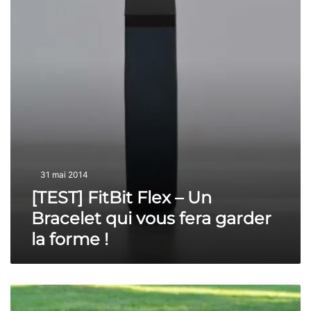
S
,
t
T
K
!
]
i
F
w
i
a
t
n
B
u
i
k
t
a
F
!
l
e
31 mai 2014
x
–
[TEST] FitBit Flex – Un
U
Bracelet qui vous fera garder
n
B
la forme !
r
a
c
[
e
T
l