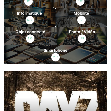
111
177
Informatique
Mobilité
506
101
Objet connecté
Photo / Vidéo
233
45
Smartphone
232
[
T
e
s
t
]
D
a