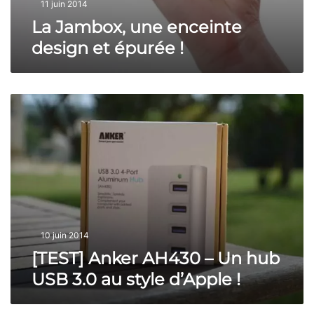
i
11 juin 2014
c
n
u
La Jambox, une enceinte
t
r
e
design et épurée !
r
d
e
e
n
s
c
[
i
e
T
g
?
E
n
S
e
T
t
]
é
A
p
n
u
k
r
e
é
10 juin 2014
r
e
[TEST] Anker AH430 – Un hub
A
!
USB 3.0 au style d’Apple !
H
4
3