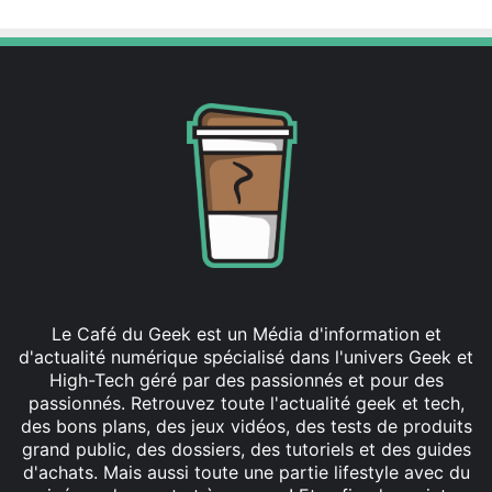
d
u
G
r
l
c
a
l
s
a
s
v
S
i
e
e
r
r
i
s
e
e
s
t
p
s
o
o
Le Café du Geek est un Média d'information et
u
u
d'actualité numérique spécialisé dans l'univers Geek et
r
r
High-Tech géré par des passionnés et pour des
i
i
passionnés. Retrouvez toute l'actualité geek et tech,
P
s
des bons plans, des jeux vidéos, des tests de produits
h
grand public, des dossiers, des tutoriels et des guides
o
d'achats. Mais aussi toute une partie lifestyle avec du
n